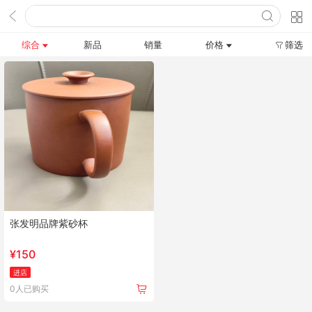
综合
新品
销量
价格
筛选
张发明品牌紫砂杯
¥
150
进店
0人已购买